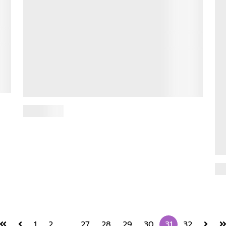
า
"Wrap Up - The Year in Review:
Teaching Highlights/ Ajarns answer
students questio...
ที
20 ธันวาคม 2564
ธร
เมื่อวันที่ 16 ธันวาคม 2564 โครงการปริญญาตรี
อั
หลักสูตรนานาชาติ (B.J.M.) จัดงานเสวนา ในหัวข้อ
"Wrap Up - The Year in Review: Teaching
ปร
Highlights/ Ajarns...
อ่านเพิ่มเติม
คณ
ยิน
ที่
แผ
อ่า