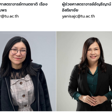
วยศาสตราจารย์กานตชาติ เรือง
ผู้ช่วยศาสตราจารย์อัญธิญาน
ัมพร
อิสริยาชัย
r@tu.ac.th
yanisajc@tu.ac.th