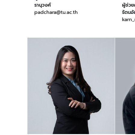
รานุวงศ์
ผู้ช่
padchara@tu.ac.th
รัตนอ
karn_