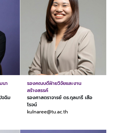
ัฒนา
รองคณบดีฝ่ายวิจัยและงาน
สร้างสรรค์
ัจฉิม
รองศาสตราจารย์ ดร.กุลนารี เสือ
โรจน์
kulnaree@tu.ac.th