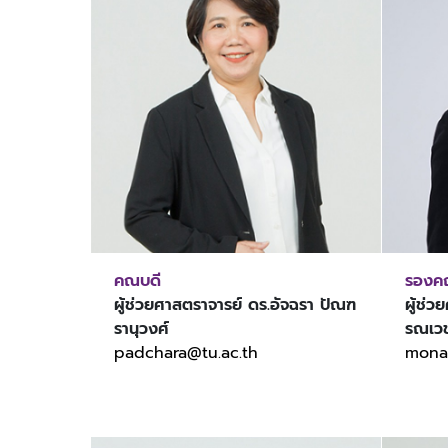
คณบดี
รองคณ
ผู้ช่วยศาสตราจารย์ ดร.อัจฉรา ปัณฑ
ผู้ช่
รานุวงศ์
รณเว
padchara@tu.ac.th
mona