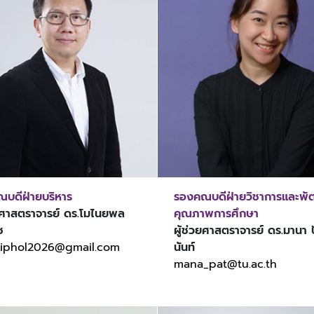
บดีฝ่ายบริหาร
รองคณบดีฝ่ายวิชาการและพ
วยศาสตราจารย์ ดร.โมไนยพล
คุณภาพการศึกษา
ช
ผู้ช่วยศาสตราจารย์ ดร.มานา ป
iphol2026@gmail.com
นันท์
mana_pat@tu.ac.th