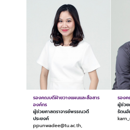
รองคณบดีฝ่ายวางแผนและสื่อสาร
รองคณ
องค์กร
ผู้ช่
ผู้ช่วยศาสตราจารย์พรรณวดี
รัตนอ
ประยงค์
karn_
ppunwadee@tu.ac.th,