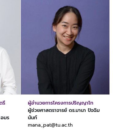
ตรี
ผู้อำนวยการโครงการปริญญาโท
ผู้ช่วยศาสตราจารย์ ดร.มานา ปัจฉิม
์ อมร
นันท์
mana_pat@tu.ac.th