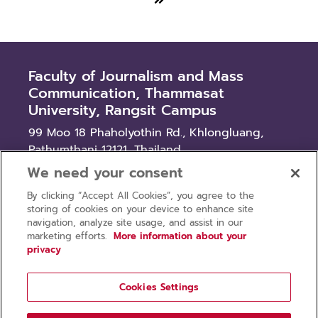
Faculty of Journalism and Mass
Communication, Thammasat
University, Rangsit Campus
99 Moo 18 Phaholyothin Rd., Khlongluang,
Pathumthani 12121, Thailand
We need your consent
News
By clicking “Accept All Cookies”, you agree to the
Procurement
storing of cookies on your device to enhance site
Recruitment
navigation, analyze site usage, and assist in our
marketing efforts.
More information about your
privacy
Cookies Settings