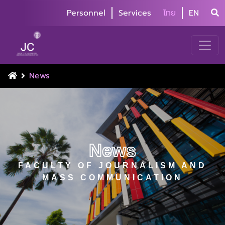
Personnel
Services
ไทย
EN
News
News
FACULTY OF JOURNALISM AND
MASS COMMUNICATION