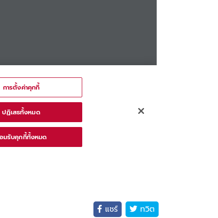
แชร์
ทวิต