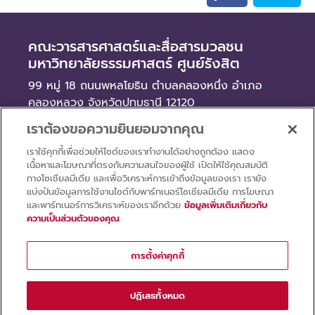
คณะวารสารศาสตร์และสื่อสารมวลชน
มหาวิทยาลัยธรรมศาสตร์ ศูนย์รังสิต
99 หมู่ 18 ถนนพหลโยธิน ตำบลคลองหนึ่ง อำเภอ
คลองหลวง จังหวัดปทุมธานี 12120
เราต้องขอความยินยอมจากคุณ
ข่าว
เราใช้คุกกี้เพื่อช่วยให้ไซต์ของเราทำงานได้อย่างถูกต้อง แสดง
จัดซื้อจัดจ้าง
เนื้อหาและโฆษณาที่ตรงกับความสนใจของผู้ใช้ เปิดให้ใช้คุณสมบัติ
รับสมัครงาน
ทางโซเชียลมีเดีย และเพื่อวิเคราะห์การเข้าถึงข้อมูลของเรา เรายัง
แบ่งปันข้อมูลการใช้งานไซต์กับพาร์ทเนอร์โซเชียลมีเดีย การโฆษณา
และพาร์ทเนอร์การวิเคราะห์ของเราอีกด้วย
ข้อมูลเพิ่มเติมเกี่ยวกับ
ความเป็นส่วนตัวของคุณ
การตั้งค่าคุกกี้
นโยบายการคุ้มครองข้อมูลส่วนบุคคล
เงื่อนไขการใช้งานเว็บไซต์
ปฏิเสธทั้งหมด
Copyright © 2026 Faculty of Journalism and Mass