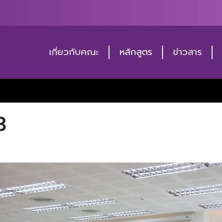
เกี่ยวกับคณะ
หลักสูตร
ข่าวสาร
3