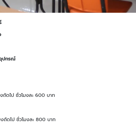
์
ง
อุปกรณ์
งถัดไป ชั่วโมงละ 600 บาท
งถัดไป ชั่วโมงละ 800 บาท