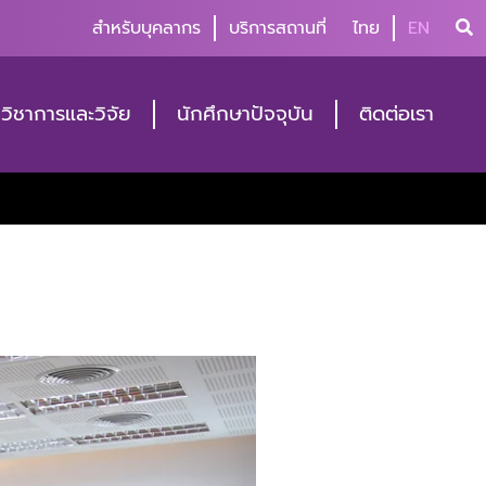
สำหรับบุคลากร
บริการสถานที่
ไทย
EN
วิชาการและวิจัย
นักศึกษาปัจจุบัน
ติดต่อเรา