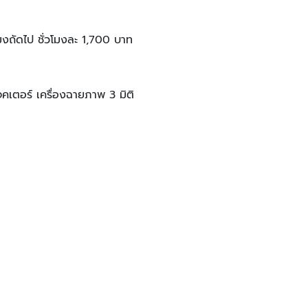
ถัดไป ชั่วโมงละ 1,700 บาท
จคเตอร์ เครื่องฉายภาพ 3 มิติ