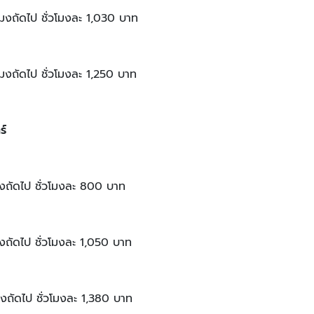
งถัดไป ชั่วโมงละ 1,030 บาท
งถัดไป ชั่วโมงละ 1,250 บาท
ร์
งถัดไป ชั่วโมงละ 800 บาท
ถัดไป ชั่วโมงละ 1,050 บาท
ถัดไป ชั่วโมงละ 1,380 บาท