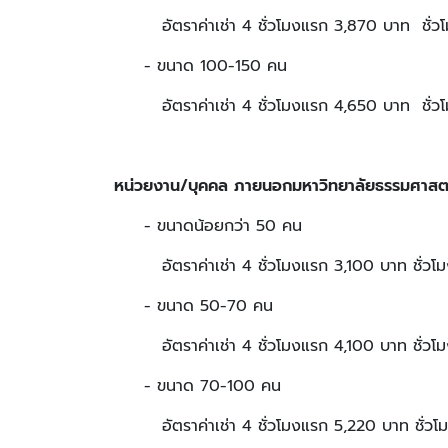
อัตราค่าเช่า 4 ชั่วโมงแรก 3,870 บาท ชั่วโม
- ขนาด 100-150 คน
อัตราค่าเช่า 4 ชั่วโมงแรก 4,650 บาท ชั่วโม
หน่วยงาน/บุคคล ภายนอกมหาวิทยาลัยธรรมศาสต
- ขนาดน้อยกว่า 50 คน
อัตราค่าเช่า 4 ชั่วโมงแรก 3,100 บาท ชั่วโม
- ขนาด 50-70 คน
อัตราค่าเช่า 4 ชั่วโมงแรก 4,100 บาท ชั่วโมง
- ขนาด 70-100 คน
อัตราค่าเช่า 4 ชั่วโมงแรก 5,220 บาท ชั่วโมง