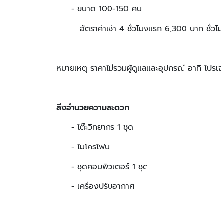
- ขนาด 100-150 คน
อัตราค่าเช่า 4 ชั่วโมงแรก 6,300 บาท ชั่วโมง
หมายเหตุ ราคาไม่รวมผู้ดูแลและอุปกรณ์ อาทิ โปรเ
สิ่งอำนวยความสะดวก​​
- โต๊ะวิทยากร 1 ชุด
- ไมโครโฟน
- ชุดคอมพิวเตอร์ 1 ชุด
- เครื่องปรับอากาศ