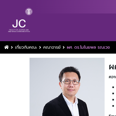
เกี่ยวกับคณะ
คณาจารย์
ผศ. ดร.โมไนยพล รณเวช
ผ
ควา