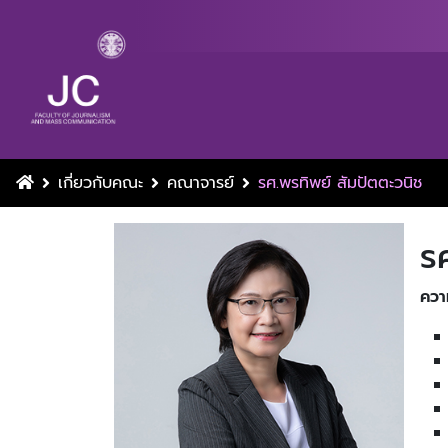
เกี่ยวกับคณะ
คณาจารย์
รศ.พรทิพย์ สัมปัตตะวนิช
ร
ควา