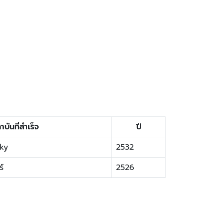
าบันที่สำเร็จ
ปี
cky
2532
์
2526