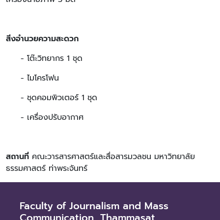
สิ่งอำนวยความสะดวก​​
- โต๊ะวิทยากร 1 ชุด
- ไมโครโฟน
- ชุดคอมพิวเตอร์ 1 ชุด
- เครื่องปรับอากาศ
สถานที่
คณะวารสารศาสตร์และสื่อสารมวลชน มหาวิทยาลัย
ธรรมศาสตร์ ท่าพระจันทร์
Faculty of Journalism and Mass
Communication, Thammasat