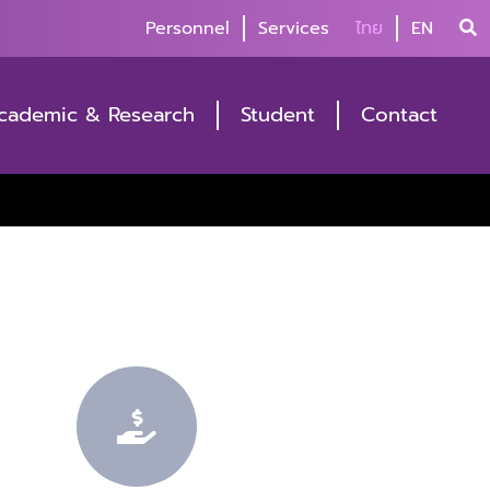
Personnel
Services
ไทย
EN
cademic & Research
Student
Contact