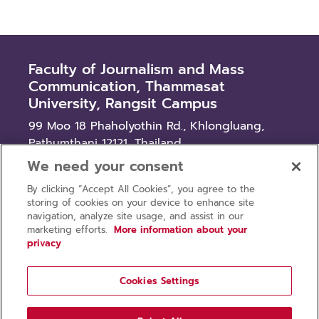
Faculty of Journalism and Mass
Communication, Thammasat
University, Rangsit Campus
99 Moo 18 Phaholyothin Rd., Khlongluang,
Pathumthani 12121, Thailand
We need your consent
News
By clicking “Accept All Cookies”, you agree to the
Procurement
storing of cookies on your device to enhance site
Recruitment
navigation, analyze site usage, and assist in our
marketing efforts.
More information about your
privacy
Cookies Settings