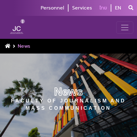
Personnel
Services
ไทย
EN
News
News
FACULTY OF JOURNALISM AND
MASS COMMUNICATION