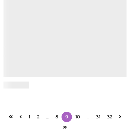
หลักสูตรปรัชญาดุษฎีบัณฑิต (Ph.D.) คณะวารสาร
ศาสตร์ฯ จัดงานเสวนา Pre-International Talk
เนื่องในโอกาสครบรอบ 70 ปี
14 November 2024
เมื่อวันที่ 14 พฤศจิกายน 2567 คณะวารสารศาสตร์และสื่อสาร
มวลชน มหาวิทยาลัยธรรมศาสตร์ โดยหลักสูตรปรัชญาดุษฎีบัณฑิต
(Ph.D.) จัดงานเสวนา Pre-International ...
Read more
1
2
...
8
9
10
...
31
32