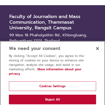
Faculty of Journalism and Mass
Communication, Thammasat
University, Rangsit Campus
99 Moo 18 Phaholyothin Rd., Khlongluang,
Pathumthani 12121, Thailand
We need your consent
News
By clicking “Accept All Cookies”, you agree to the
Procurement
storing of cookies on your device to enhance site
Recruitment
navigation, analyze site usage, and assist in our
marketing efforts.
More information about your
privacy
Cookies Settings
Privacy policy
Terms of use
Reject All