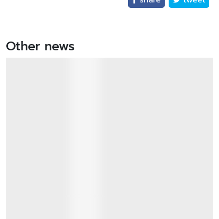
Other news
คณะวารสารศาสตร์ฯ มธ. จัดปฐมนิเทศนักศึกษาใหม่
หลักสูตรวารสารศาสตรบัณฑิต ประจำปีการศึกษา