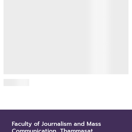
คณะวารสารศาสตร์ฯ มธ. จัดประชุมวิชาการด้านสื่อ
และการสื่อสาร ประจำปี 2569 เปิดเวทีแลกเปลี่ยน
องค์ความรู้และนำเสนอผลงานนักศึ...
19 July 2026
เมื่อวันอาทิตย์ที่ 19 กรกฎาคม 2569 คณะวารสารศาสตร์และ
สื่อสารมวลชน มหาวิทยาลัยธรรมศาสตร์ จัดงานประชุมวิชาการ
ด้านสื่อและการสื่อสารแห่งคณะวารสารศาสตร์และ...
Read more
Faculty of Journalism and Mass
Communication, Thammasat