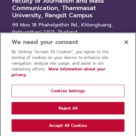
Faculty of Journalism and Mass
Communication, Thammasat
University, Rangsit Campus
99 Moo 18 Phaholyothin Rd., Khlongluang,
Pathumthani 12121, Thailand
We need your consent
News
By clicking “Accept All Cookies”, you agree to the
Procurement
storing of cookies on your device to enhance site
Recruitment
navigation, analyze site usage, and assist in our
marketing efforts.
More information about your
privacy
Cookies Settings
Privacy policy
Terms of use
Reject All
Copyright © 2026 Faculty of Journalism and Mass
Communication, Thammasat University. All rights
Accept All Cookies
reserved.