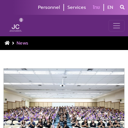
Personnel
Services
ไทย
EN
News