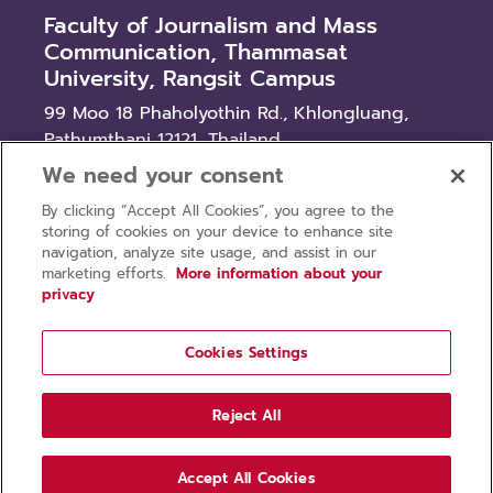
Faculty of Journalism and Mass
Communication, Thammasat
University, Rangsit Campus
99 Moo 18 Phaholyothin Rd., Khlongluang,
Pathumthani 12121, Thailand
We need your consent
News
By clicking “Accept All Cookies”, you agree to the
Procurement
storing of cookies on your device to enhance site
Recruitment
navigation, analyze site usage, and assist in our
marketing efforts.
More information about your
privacy
Cookies Settings
Privacy policy
Terms of use
Reject All
Copyright © 2026 Faculty of Journalism and Mass
Communication, Thammasat University. All rights
Accept All Cookies