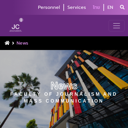
Personnel
Services
ไทย
EN
News
News
FACULTY OF JOURNALISM AND
MASS COMMUNICATION