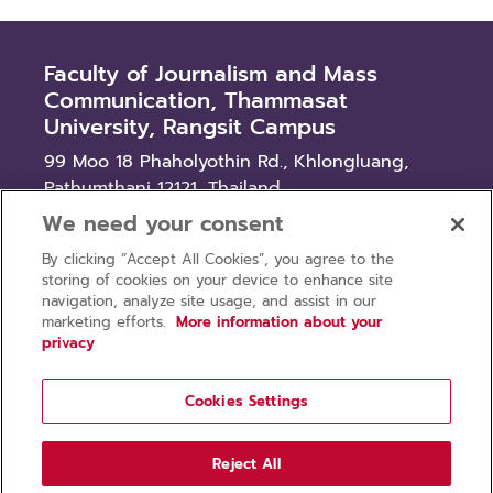
Faculty of Journalism and Mass
Communication, Thammasat
University, Rangsit Campus
99 Moo 18 Phaholyothin Rd., Khlongluang,
Pathumthani 12121, Thailand
We need your consent
News
By clicking “Accept All Cookies”, you agree to the
Procurement
storing of cookies on your device to enhance site
Recruitment
navigation, analyze site usage, and assist in our
marketing efforts.
More information about your
privacy
Cookies Settings
Privacy policy
Terms of use
Reject All
Copyright © 2026 Faculty of Journalism and Mass