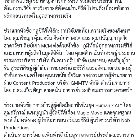
วิชาการและผู้เชี่ยวชาญจากวงการซีรีส์ ร่วมแชร์ประสบการณ์
ตั้งแต่งานวิจัย การวิเคราะห์สังคมผ่านซีรีส์ ไปจนถึงเบื้องหลังการ
ผลิตคอนเทนต์ในอุตสาหกรรมจริง
ช่วงแรกหัวข้อ “ดูซีรีส์ให้ลึก: งานวิจัยสะท้อนความจริงของสังคม”
โดย คุณพิชญา คุ้มแคว้น ศิษย์เก่า MCA และ คุณปนัญญา กุลกิจ
ธาดาวัชร ศิษย์เก่า MCM ต่อด้วยหัวข้อ “ภูมิทัศน์อุตสาหกรรมซีรีส์
และบทบาทผู้ผลิตในยุคดิจิทัล” โดย คุณศศิกร ฉันท์เศรษฐ์ ประธาน
กรรมการบริหาร บริษัท กันตนา กรุ๊ป จำกัด (มหาชน) คุณธัญญ์วา
ริน สุขะพิสิษฐ์ ผู้กำกับภาพยนตร์และซีรีส์ และอดีตนายกสมาคมผู้
กำกับภาพยนตร์ไทย คุณนพณัช ชัยวิมล รองกรรมการผู้อำนวยการ
ฝ่าย Content Production บริษัท GMMTV จำกัด ดำเนินรายการ
โดย อ.ดร.เกียรติญา สายสนั่น อาจารย์ประจำคณะวารสารศาสตร์ฯ
ช่วงบ่ายหัวข้อ “การก้าวสู่ผู้ผลิตมืออาชีพในยุค Human x AI” โดย
คุณสรีภรณ์ แสงบุญนำ ผู้จัดซีรีส์เรื่อง Magic Move และคุณศฐาณ
พงศ์ ลิ้มวงษ์ทอง ผู้กำกับภาพยนตร์และซีรีส์ ผู้บริหารบริษัท Nob
Productions
ดำเนินรายการโดย อ.พิมพ์พจี เย็นอุรา อาจารย์ประจำคณะวารสาร