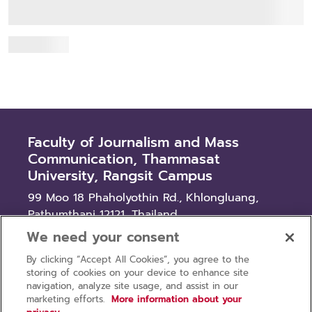
ด้านสื่อและการสื่อสารแห่งคณะวารสารศาสตร์และ...
Read more
Faculty of Journalism and Mass
Communication, Thammasat
University, Rangsit Campus
99 Moo 18 Phaholyothin Rd., Khlongluang,
Pathumthani 12121, Thailand
We need your consent
News
By clicking “Accept All Cookies”, you agree to the
Procurement
storing of cookies on your device to enhance site
Recruitment
navigation, analyze site usage, and assist in our
marketing efforts.
More information about your