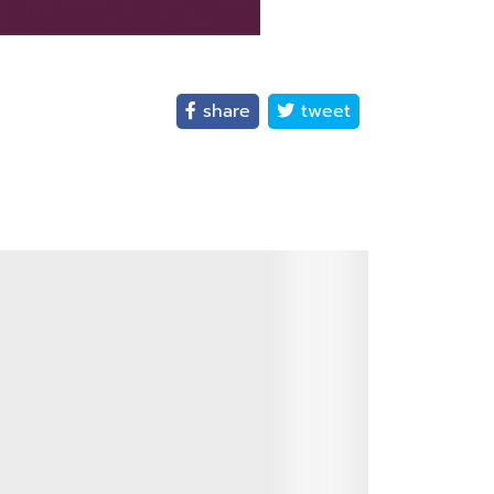
share
tweet