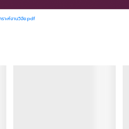
าะห์งานวิจัย.pdf