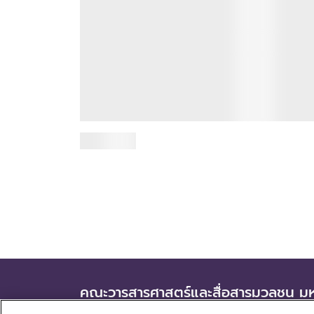
JC ร่วมลงนามบันทึกข้อตกลงความร่วมม
กับ บริษัท บีอีซี เวิลด์ จำกัด (มหาชน)
สร้างโอกาสการเรียนรู้และพัฒนาศักยภ
นักศึกษา
25 มิถุนายน 2569
เมื่อวันที่ 25 มิถุนายน 2569 คณะวารสารศาสตร์และ
สื่อสารมวลชน นำโดย ผศ.ดร.อัจฉรา ปัณฑรานุวงศ์
คณบดี และ ผศ.กานตชาติ เรืองรัตนอัมพร รองคณบด
ฝ่ายวิเทศสัมพ...
อ่านเพิ่มเติม