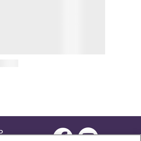
รงการบัณฑิตศึกษา จัดโครงการ “การ
ียนบทความจากผลงานวิทยานิพนธ์ และ
รค้นคว้าอิสระสู่การตีพิมพ์เผยแพร่
ะจำปี 2568”
25 พฤษภาคม 2569
่อวันที่ 24 พฤษภาคม 2569 โครงการบัณฑิตศึกษา
าวิชาสื่อสารศึกษา (MA) สาขาวิชาการบริหารสื่อ
เนื้อหา (MCA) และสาขาวิชาการจัดการการสื่อสาร
์กร (M...
นเพิ่มเติม