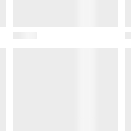
10 กรกฎาคม 2569
ะ
เมื่อวันที่ 10 กรกฎาคม 2569 คณะวารสารศาสตร์และ
เมื
อ
สื่อสารมวลชน มหาวิทยาลัยธรรมศาสตร์ ร่วมกับvivo
บัณ
าร
Thailand และ UNESCO จัดกิจกรรมวันสุดท้ายของ
แล
โครงการ &ldquo...
โคร
อ่านเพิ่มเติม
อ่า