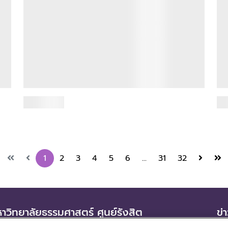
ือ
JC Reunion 2026 : GLOWING NIGHT
โค
รวมพลังชาว JC สุดประทับใจ อบอวลด้วย
เข
าพ
มิตรภาพ ความสนุก และความทรงจำ
กา
7 มิถุนายน 2569
ปร
ผ่านไปอย่างงดงามและเต็มไปด้วยรอยยิ้ม สำหรับงาน
“JC Reunion 2026 : GLOWING NIGHT” งานคืนสู่
เมื
เหย้าครั้งสำคัญของชาววารสารศาสตร์และสื่อสาร
สาข
มวลชน...
ี
และ
องค
อ่านเพิ่มเติม
อ่า
1
2
3
4
5
6
...
31
32