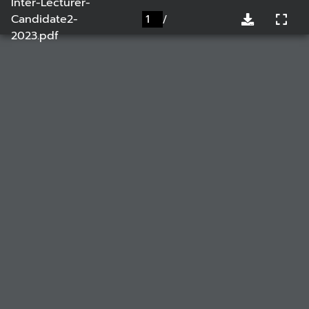
Inter-Lecturer-
Candidate2-
/
2023.pdf