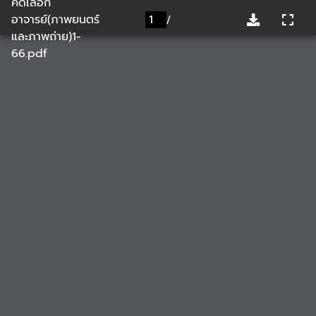
คัดเลือก
อาจารย์(ภาพยนตร์
/
และภาพถ่าย)1-
66.pdf